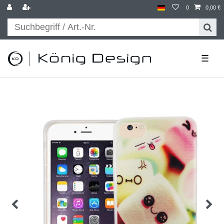
0
0,00 €
☰