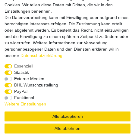
Cookies. Wir teilen diese Daten mit Dritten, die wir in den
Einstellungen benennen.
Die Datenverarbeitung kann mit Einwilligung oder aufgrund eines
Versandpartner
berechtigten Interesses erfolgen. Die Zustimmung kann erteilt
oder abgelehnt werden. Es besteht das Recht, nicht einzuwilligen
und die Einwilligung zu einem späteren Zeitpunkt zu ändern oder
zu widerrufen. Weitere Informationen zur Verwendung
personenbezogener Daten und den Diensten erklären wir in
unserer
Daten­schutz­erklärung
.
Service & Kontakt
Essenziell
Statistik
Externe Medien
Rufen Sie uns an unter:
DHL Wunschzustellung
0375 - 21459172
PayPal
Funktional
Weitere Einstellungen
|
|
|
Widerrufsrecht
Datenschutzerklärung
AGB
Impressum
Alle akzeptieren
Copyright by König Design
Alle ablehnen
DESIGNED BY
KS-COMMERCE