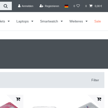
Anmelden
Registrieren
0
0
0,00 €
lets
Laptops
Smartwatch
Weiteres
Sale
Filter