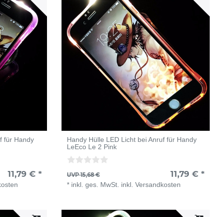
f für Handy
Handy Hülle LED Licht bei Anruf für Handy
LeEco Le 2 Pink
11,79 € *
11,79 € *
UVP 15,68 €
kosten
*
inkl. ges. MwSt.
inkl.
Versandkosten