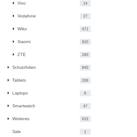
Vivo
14
Vodafone
27
Wiko
471
Xiaomi
920
ZTE
280
Schutzfolien
840
Tablets
206
Laptops
8
Smartwatch
47
Weiteres
633
Sale
1