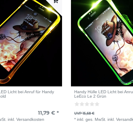
ED Licht bei Anruf für Handy
Handy Hülle LED Licht bei Anru
old
LeEco Le 2 Grün
11,79 € *
UVP 15,68 €
wSt.
inkl.
Versandkosten
*
inkl. ges. MwSt.
inkl.
Versand