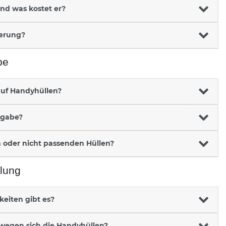
und was kostet er?
ferung?
be
auf Handyhüllen?
kgabe?
n oder nicht passenden Hüllen?
lung
eiten gibt es?
ewegen sich die Handyhüllen?