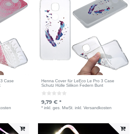
 3 Case
Henna Cover für LeEco Le Pro 3 Case
k
Schutz Hülle Silikon Federn Bunt
9,79 € *
kosten
*
inkl. ges. MwSt.
inkl.
Versandkosten