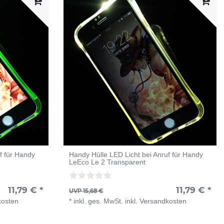
f für Handy
Handy Hülle LED Licht bei Anruf für Handy
LeEco Le 2 Transparent
11,79 € *
11,79 € *
UVP 15,68 €
kosten
*
inkl. ges. MwSt.
inkl.
Versandkosten