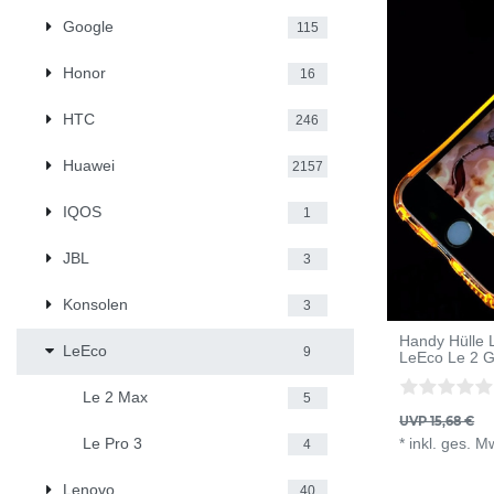
Google
115
Honor
16
HTC
246
Huawei
2157
IQOS
1
JBL
3
Konsolen
3
Handy Hülle L
LeEco
9
LeEco Le 2 G
Le 2 Max
5
UVP 15,68 €
*
inkl. ges. M
Le Pro 3
4
Lenovo
40