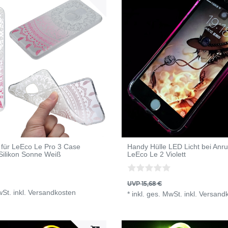
für LeEco Le Pro 3 Case
Handy Hülle LED Licht bei Anru
 Silikon Sonne Weiß
LeEco Le 2 Violett
UVP 15,68 €
wSt.
inkl.
Versandkosten
*
inkl. ges. MwSt.
inkl.
Versand