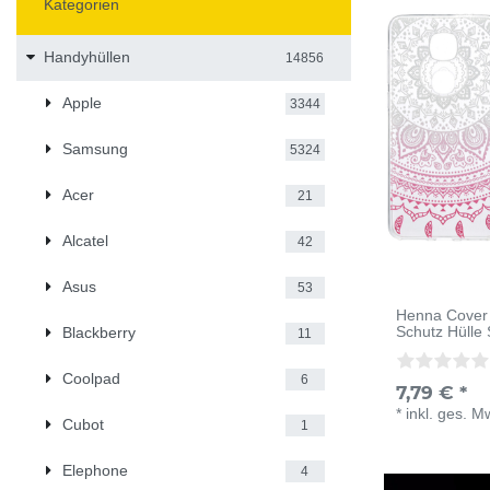
Kategorien
Handyhüllen
14856
Apple
3344
Samsung
5324
Acer
21
Alcatel
42
Asus
53
Henna Cover 
Schutz Hülle
Blackberry
11
Coolpad
6
7,79 € *
*
inkl. ges. M
Cubot
1
Elephone
4