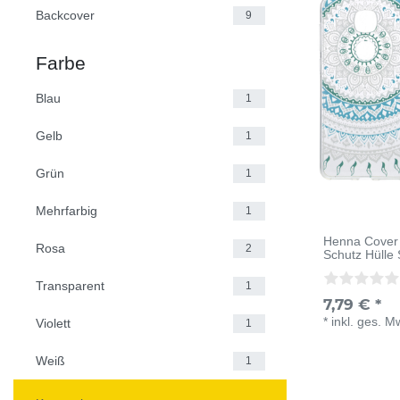
Backcover
9
Farbe
Blau
1
Gelb
1
Grün
1
Mehrfarbig
1
Henna Cover 
Rosa
2
Schutz Hülle 
Transparent
1
7,79 € *
*
inkl. ges. M
Violett
1
Weiß
1