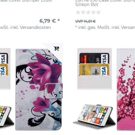
Silikon Rot
6,79 € *
UVP 14,01 €
MwSt.
inkl.
Versandkosten
*
inkl. ges. MwSt.
inkl.
Versa