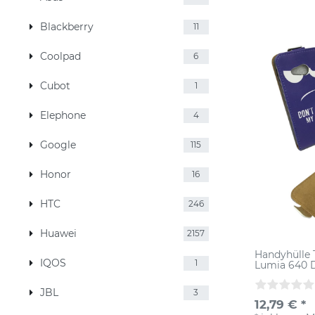
Blackberry
11
Coolpad
6
Cubot
1
Elephone
4
Google
115
Honor
16
HTC
246
Huawei
2157
Handyhülle 
IQOS
1
Lumia 640 
JBL
3
12,79 € *