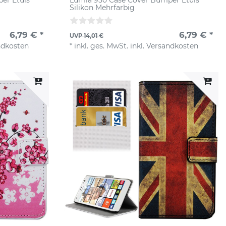
Silikon Mehrfarbig
6,79 € *
6,79 € *
UVP 14,01 €
ndkosten
*
inkl. ges. MwSt.
inkl.
Versandkosten