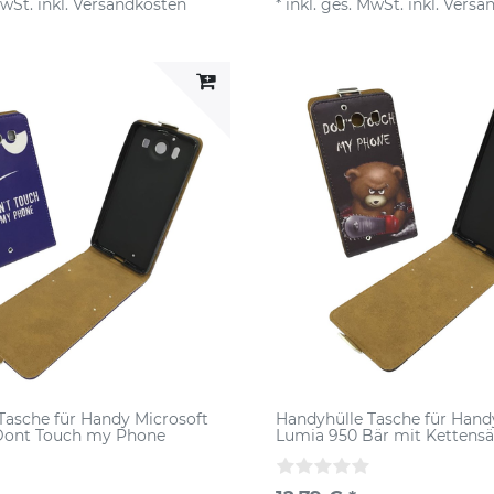
MwSt.
inkl.
Versandkosten
*
inkl. ges. MwSt.
inkl.
Versa
Tasche für Handy Microsoft
Handyhülle Tasche für Hand
Dont Touch my Phone
Lumia 950 Bär mit Kettens