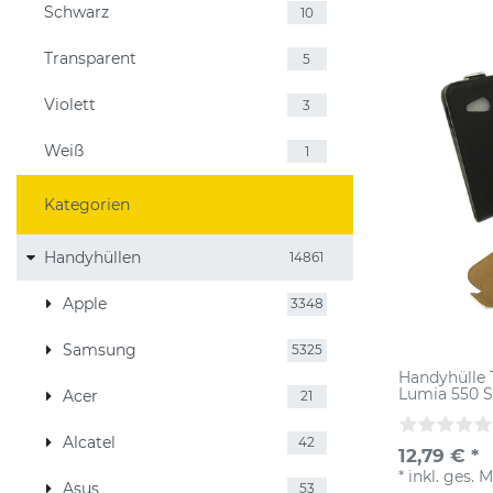
Schwarz
10
Transparent
5
Violett
3
Weiß
1
Kategorien
Handyhüllen
14861
Apple
3348
Samsung
5325
Handyhülle 
Lumia 550 
Acer
21
Alcatel
42
12,79 € *
*
inkl. ges. 
Asus
53