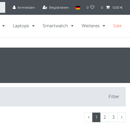
Anmelden
Registrieren
0
0
0,00 €
s
Laptops
Smartwatch
Weiteres
Sale
Filter
1
2
3