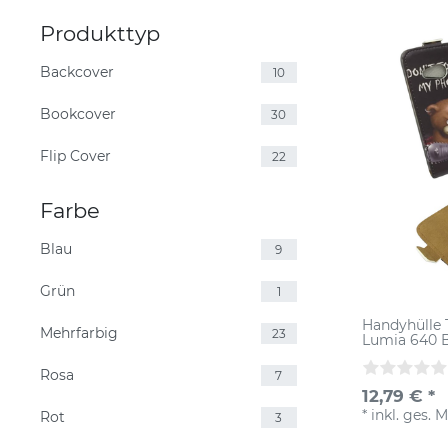
Produkttyp
Backcover
10
Bookcover
30
Flip Cover
22
Farbe
Blau
9
Grün
1
Handyhülle 
Mehrfarbig
23
Lumia 640 B
Rosa
7
12,79 € *
*
inkl. ges. 
Rot
3