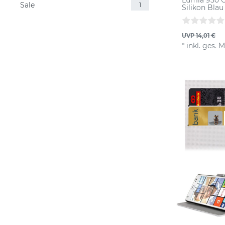
Sale
1
Silikon Blau
UVP 14,01 €
*
inkl. ges. 