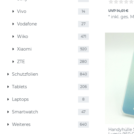
Vivo
UVP 14,01 €
14
*
inkl. ges. 
Vodafone
27
Wiko
471
Xiaomi
920
ZTE
280
Schutzfolien
840
Tablets
206
Laptops
8
Smartwatch
47
Weiteres
640
Handyhülle 
Lumia 950 C