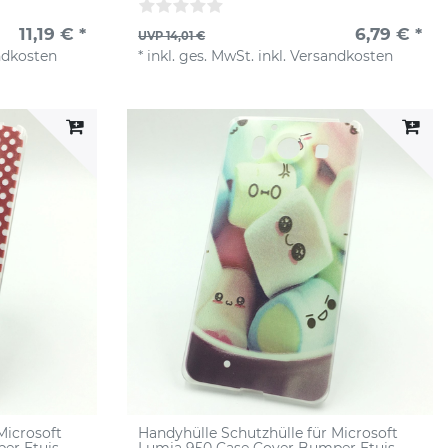
11,19 € *
6,79 € *
UVP 14,01 €
ndkosten
*
inkl. ges. MwSt.
inkl.
Versandkosten
Microsoft
Handyhülle Schutzhülle für Microsoft
er Etuis
Lumia 950 Case Cover Bumper Etuis