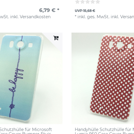
6,79 € *
UVP 15,68 €
MwSt.
inkl.
Versandkosten
*
inkl. ges. MwSt.
inkl.
Versa
Schutzhülle für Microsoft
Handyhülle Schutzhülle für 
ase Cover Bumper Etuis
Lumia 950 Case Cover Bump