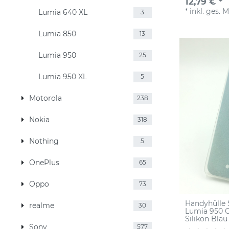
12,79 € *
*
inkl. ges. 
Lumia 640 XL
3
Lumia 850
13
Lumia 950
25
Lumia 950 XL
5
Motorola
238
Nokia
318
Nothing
5
OnePlus
65
Oppo
73
Handyhülle 
realme
30
Lumia 950 C
Silikon Blau
Sony
577