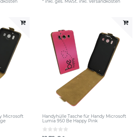
ndkosten
*
inkl. ges. MwSt.
inkl.
Versandkosten
y Microsoft
Handyhülle Tasche für Handy Microsoft
äge
Lumia 950 Be Happy Pink