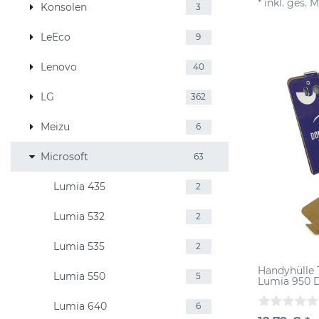
*
inkl. ges. 
Konsolen
3
LeEco
9
Lenovo
40
LG
362
Meizu
6
Microsoft
63
Lumia 435
2
Lumia 532
2
Lumia 535
2
Handyhülle 
Lumia 550
5
Lumia 950 
Lumia 640
6