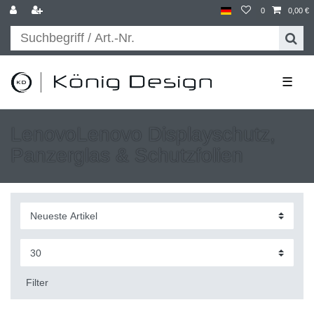
0
0,00 €
☰
LenovoLenovo Displayschutz,
Panzerglas & Schutzfolien
Filter