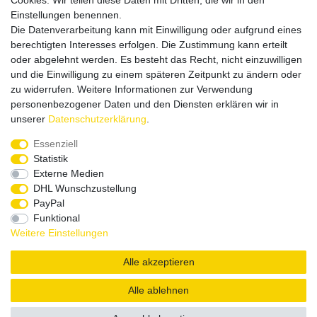
Cookies. Wir teilen diese Daten mit Dritten, die wir in den
Einstellungen benennen.
Die Datenverarbeitung kann mit Einwilligung oder aufgrund eines
Versandpartner
berechtigten Interesses erfolgen. Die Zustimmung kann erteilt
oder abgelehnt werden. Es besteht das Recht, nicht einzuwilligen
und die Einwilligung zu einem späteren Zeitpunkt zu ändern oder
zu widerrufen. Weitere Informationen zur Verwendung
personenbezogener Daten und den Diensten erklären wir in
unserer
Daten­schutz­erklärung
.
Service & Kontakt
Essenziell
Statistik
Externe Medien
Rufen Sie uns an unter:
DHL Wunschzustellung
0375 - 21459172
PayPal
Funktional
Weitere Einstellungen
|
|
|
Widerrufsrecht
Datenschutzerklärung
AGB
Impressum
Alle akzeptieren
Copyright by König Design
Alle ablehnen
DESIGNED BY
KS-COMMERCE