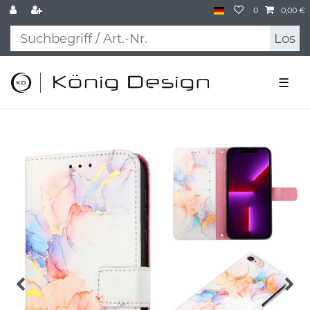
0
0,00 €
Los
☰