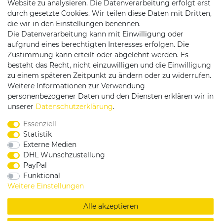
Website zu analysieren. Die Datenverarbeitung erfolgt erst
durch gesetzte Cookies. Wir teilen diese Daten mit Dritten,
die wir in den Einstellungen benennen.
Die Datenverarbeitung kann mit Einwilligung oder
Versandpartner
aufgrund eines berechtigten Interesses erfolgen. Die
Zustimmung kann erteilt oder abgelehnt werden. Es
besteht das Recht, nicht einzuwilligen und die Einwilligung
zu einem späteren Zeitpunkt zu ändern oder zu widerrufen.
Weitere Informationen zur Verwendung
personenbezogener Daten und den Diensten erklären wir in
Service & Kontakt
unserer
Daten­schutz­erklärung
.
Essenziell
Rufen Sie uns an unter:
Statistik
0375 - 21459172
Externe Medien
DHL Wunschzustellung
PayPal
Funktional
|
|
|
Widerrufsrecht
Datenschutzerklärung
AGB
Weitere Einstellungen
Impressum
Alle akzeptieren
Copyright by König Design