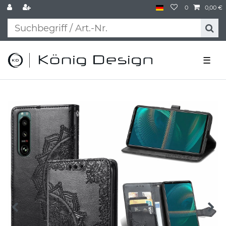
0
0,00 €
☰