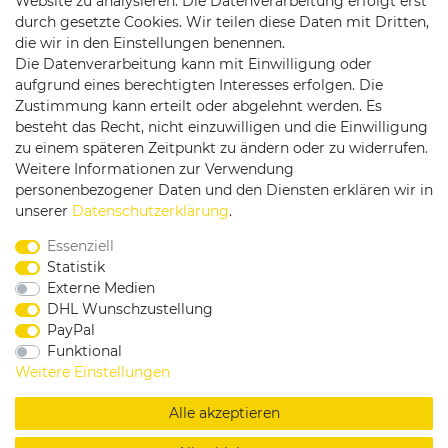
Website zu analysieren. Die Datenverarbeitung erfolgt erst
durch gesetzte Cookies. Wir teilen diese Daten mit Dritten,
die wir in den Einstellungen benennen.
Die Datenverarbeitung kann mit Einwilligung oder
Versandpartner
aufgrund eines berechtigten Interesses erfolgen. Die
Zustimmung kann erteilt oder abgelehnt werden. Es
besteht das Recht, nicht einzuwilligen und die Einwilligung
zu einem späteren Zeitpunkt zu ändern oder zu widerrufen.
Weitere Informationen zur Verwendung
personenbezogener Daten und den Diensten erklären wir in
Service & Kontakt
unserer
Daten­schutz­erklärung
.
Essenziell
Rufen Sie uns an unter:
Statistik
0375 - 21459172
Externe Medien
DHL Wunschzustellung
PayPal
Funktional
|
|
|
Widerrufsrecht
Datenschutzerklärung
AGB
Weitere Einstellungen
Impressum
Alle akzeptieren
Copyright by König Design