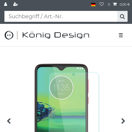
0
0,00 €
☰