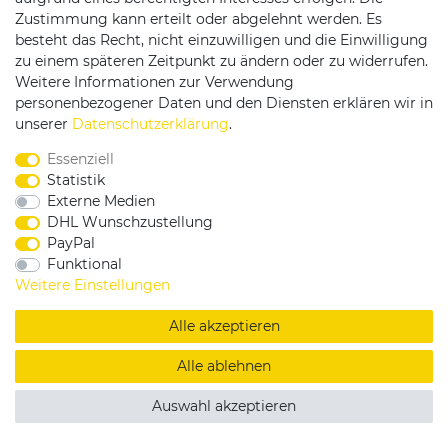
Zustimmung kann erteilt oder abgelehnt werden. Es
besteht das Recht, nicht einzuwilligen und die Einwilligung
zu einem späteren Zeitpunkt zu ändern oder zu widerrufen.
Weitere Informationen zur Verwendung
personenbezogener Daten und den Diensten erklären wir in
Service & Kontakt
unserer
Daten­schutz­erklärung
.
Essenziell
Rufen Sie uns an unter:
Statistik
0375 - 21459172
Externe Medien
DHL Wunschzustellung
PayPal
Funktional
|
|
|
Widerrufsrecht
Datenschutzerklärung
AGB
Weitere Einstellungen
Impressum
Alle akzeptieren
Copyright by König Design
Alle ablehnen
DESIGNED BY
KS-COMMERCE
Auswahl akzeptieren