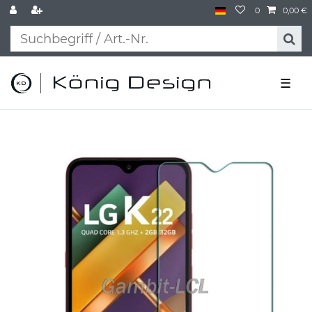
0
0,00 €
☰