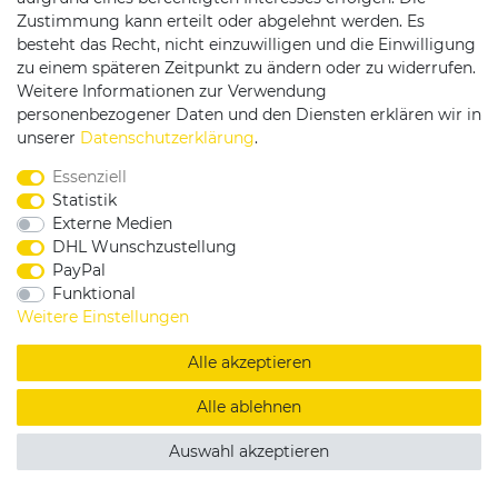
Zustimmung kann erteilt oder abgelehnt werden. Es
besteht das Recht, nicht einzuwilligen und die Einwilligung
zu einem späteren Zeitpunkt zu ändern oder zu widerrufen.
Weitere Informationen zur Verwendung
personenbezogener Daten und den Diensten erklären wir in
Service & Kontakt
unserer
Daten­schutz­erklärung
.
Essenziell
Rufen Sie uns an unter:
Statistik
0375 - 21459172
Externe Medien
DHL Wunschzustellung
PayPal
Funktional
|
|
|
Widerrufsrecht
Datenschutzerklärung
AGB
Weitere Einstellungen
Impressum
Alle akzeptieren
Copyright by König Design
Alle ablehnen
DESIGNED BY
KS-COMMERCE
Auswahl akzeptieren