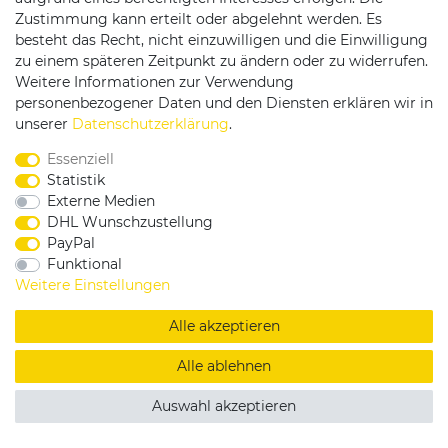
Zustimmung kann erteilt oder abgelehnt werden. Es
besteht das Recht, nicht einzuwilligen und die Einwilligung
zu einem späteren Zeitpunkt zu ändern oder zu widerrufen.
Weitere Informationen zur Verwendung
personenbezogener Daten und den Diensten erklären wir in
Service & Kontakt
unserer
Daten­schutz­erklärung
.
Essenziell
Rufen Sie uns an unter:
Statistik
0375 - 21459172
Externe Medien
DHL Wunschzustellung
PayPal
Funktional
|
|
|
Widerrufsrecht
Datenschutzerklärung
AGB
Weitere Einstellungen
Impressum
Alle akzeptieren
Copyright by König Design
Alle ablehnen
DESIGNED BY
KS-COMMERCE
Auswahl akzeptieren