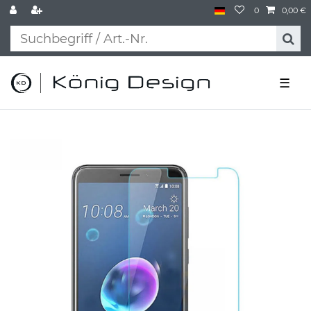
0
0,00 €
☰