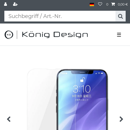
0
0,00 €
☰