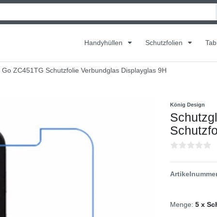
Handyhüllen
Schutzfolien
Tab
 Go ZC451TG Schutzfolie Verbundglas Displayglas 9H
König Design
Schutzg
Schutzfo
Artikelnumme
Menge:
5 x Sc