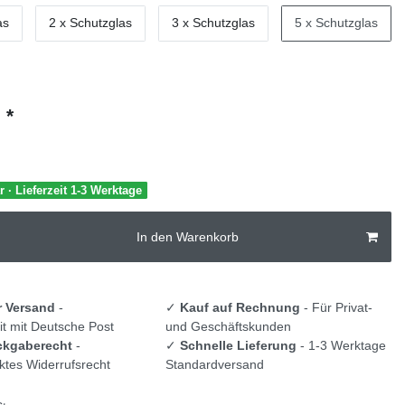
as
2 x Schutzglas
3 x Schutzglas
5 x Schutzglas
*
€
r · Lieferzeit 1-3 Werktage
In den Warenkorb
r Versand
-
✓
Kauf auf Rechnung
- Für Privat-
t mit Deutsche Post
und Geschäftskunden
ckgaberecht
-
✓
Schnelle Lieferung
- 1-3 Werktage
tes Widerrufsrecht
Standardversand