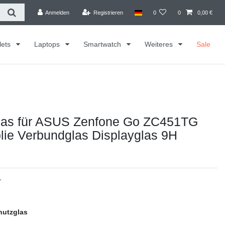
Anmelden
Registrieren
0
0
0,00 €
lets
Laptops
Smartwatch
Weiteres
Sale
las für ASUS Zenfone Go ZC451TG
lie Verbundglas Displayglas 9H
r
hutzglas