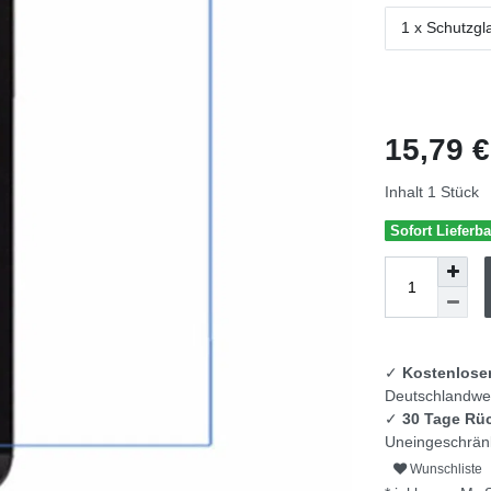
1 x Schutzgl
15,79 
Inhalt
1
Stück
Sofort Lieferba
✓
Kostenlose
Deutschlandwei
✓
30 Tage Rü
Uneingeschränk
Wunschliste