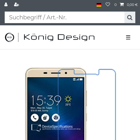
0
0,00 €
☰