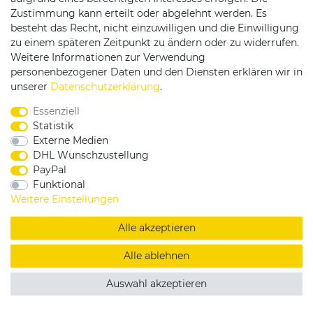
Zustimmung kann erteilt oder abgelehnt werden. Es
besteht das Recht, nicht einzuwilligen und die Einwilligung
zu einem späteren Zeitpunkt zu ändern oder zu widerrufen.
Weitere Informationen zur Verwendung
personenbezogener Daten und den Diensten erklären wir in
Service & Kontakt
unserer
Daten­schutz­erklärung
.
Essenziell
Rufen Sie uns an unter:
Statistik
0375 - 21459172
Externe Medien
DHL Wunschzustellung
PayPal
Funktional
|
|
|
Widerrufsrecht
Datenschutzerklärung
AGB
Weitere Einstellungen
Impressum
Alle akzeptieren
Copyright by König Design
Alle ablehnen
DESIGNED BY
KS-COMMERCE
Auswahl akzeptieren