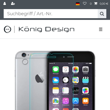
0
0,00 €
☰