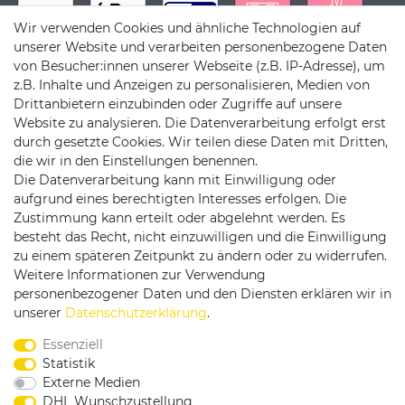
Wir verwenden Cookies und ähnliche Technologien auf
unserer Website und verarbeiten personenbezogene Daten
von Besucher:innen unserer Webseite (z.B. IP-Adresse), um
z.B. Inhalte und Anzeigen zu personalisieren, Medien von
Drittanbietern einzubinden oder Zugriffe auf unsere
Website zu analysieren. Die Datenverarbeitung erfolgt erst
durch gesetzte Cookies. Wir teilen diese Daten mit Dritten,
die wir in den Einstellungen benennen.
Die Datenverarbeitung kann mit Einwilligung oder
Versandpartner
aufgrund eines berechtigten Interesses erfolgen. Die
Zustimmung kann erteilt oder abgelehnt werden. Es
besteht das Recht, nicht einzuwilligen und die Einwilligung
zu einem späteren Zeitpunkt zu ändern oder zu widerrufen.
Weitere Informationen zur Verwendung
personenbezogener Daten und den Diensten erklären wir in
Service & Kontakt
unserer
Daten­schutz­erklärung
.
Essenziell
Rufen Sie uns an unter:
Statistik
0375 - 21459172
Externe Medien
DHL Wunschzustellung