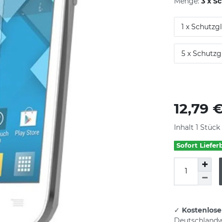
Menge:
3 x S
1 x Schutzg
5 x Schutzg
12,79 
Inhalt
1
Stück
Sofort Liefer
✓
Kostenlose
Deutschlandw