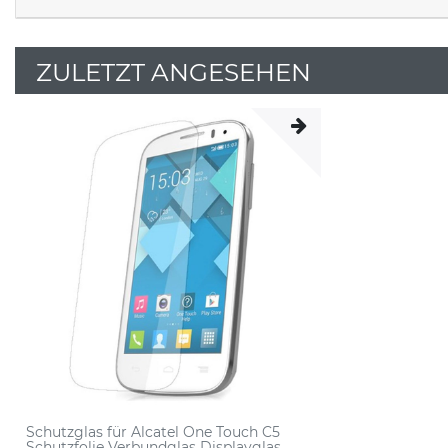
ZULETZT ANGESEHEN
Schutzglas für Alcatel One Touch C5
Schutzfolie Verbundglas Displayglas