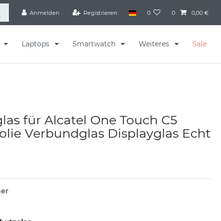
Anmelden
Registrieren
0
0
0,00 €
s
Laptops
Smartwatch
Weiteres
Sale
las für Alcatel One Touch C5
olie Verbundglas Displayglas Echt
er