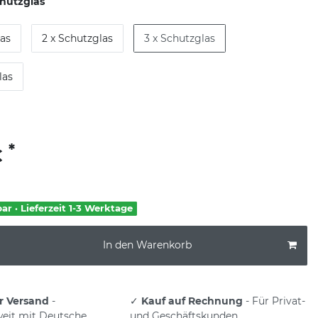
chutzglas
las
2 x Schutzglas
3 x Schutzglas
las
*
€
bar · Lieferzeit 1-3 Werktage
In den Warenkorb
r Versand
-
✓
Kauf auf Rechnung
- Für Privat-
eit mit Deutsche
und Geschäftskunden