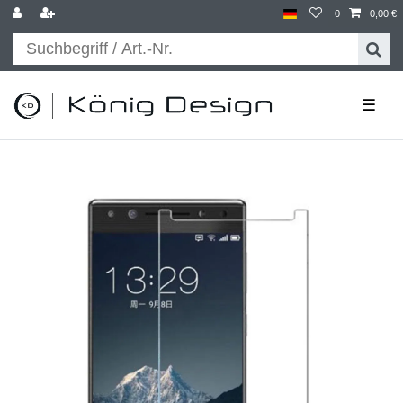
0
0,00 €
☰