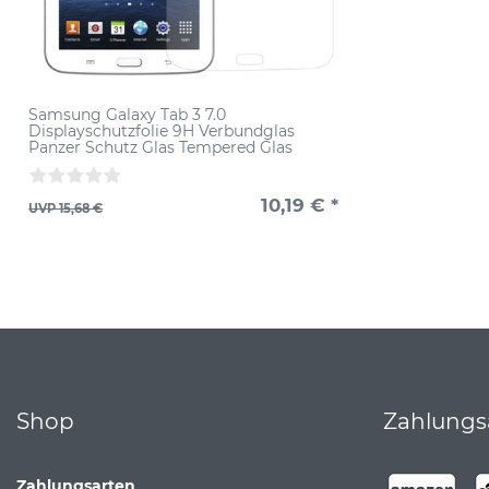
Samsung Galaxy Tab 3 7.0
Displayschutzfolie 9H Verbundglas
Panzer Schutz Glas Tempered Glas
10,19 € *
UVP 15,68 €
Shop
Zahlungs
Zahlungsarten