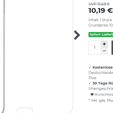
UVP 15,68 €
10,19 
Inhalt
1
Stück
Grundpreis
10
Sofort Liefer
✓
Kostenlose
Deutschlandw
Post
✓
30 Tage R
Uneingeschrä
Wunschlist
* inkl. ges. Mw