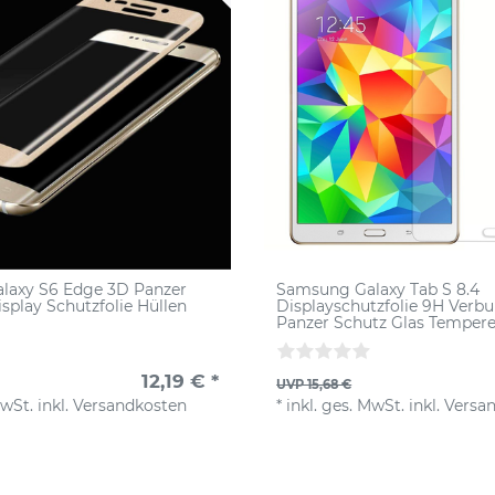
laxy S6 Edge 3D Panzer
Samsung Galaxy Tab S 8.4
isplay Schutzfolie Hüllen
Displayschutzfolie 9H Verb
Panzer Schutz Glas Tempere
12,19 € *
UVP 15,68 €
MwSt.
inkl.
Versandkosten
*
inkl. ges. MwSt.
inkl.
Versa