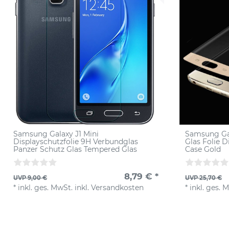
Samsung Galaxy J1 Mini
Samsung Ga
Displayschutzfolie 9H Verbundglas
Glas Folie D
Panzer Schutz Glas Tempered Glas
Case Gold
8,79 € *
UVP 9,00 €
UVP 25,70 €
*
inkl. ges. MwSt.
inkl.
Versandkosten
*
inkl. ges. 