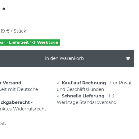
*
€
,19 € / Stück
bar · Lieferzeit 1-3 Werktage
In den Warenkorb
r Versand
-
✓
Kauf auf Rechnung
- Für Privat-
eit mit Deutsche
und Geschäftskunden
✓
Schnelle Lieferung
- 1-3
ückgaberecht
-
Werktage Standardversand
nktes Widerrufsrecht
e
St.