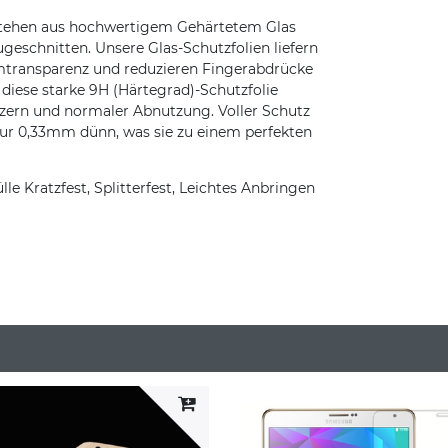
stehen aus hochwertigem Gehärtetem Glas
ugeschnitten. Unsere Glas-Schutzfolien liefern
hirmtransparenz und reduzieren Fingerabdrücke
t diese starke 9H (Härtegrad)-Schutzfolie
tzern und normaler Abnutzung. Voller Schutz
nur 0,33mm dünn, was sie zu einem perfekten
e Kratzfest, Splitterfest, Leichtes Anbringen