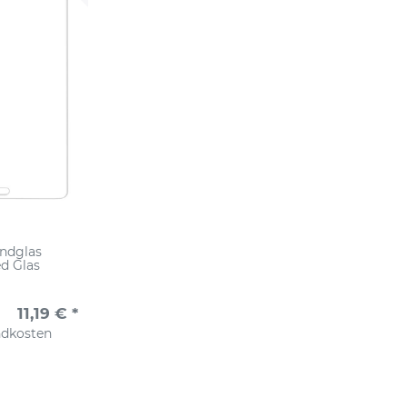
undglas
d Glas
11,19 € *
ndkosten