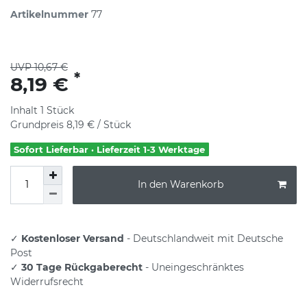
Artikelnummer
77
UVP 10,67 €
*
8,19 €
Inhalt
1
Stück
Grundpreis
8,19 € / Stück
Sofort Lieferbar · Lieferzeit 1-3 Werktage
In den Warenkorb
✓
Kostenloser Versand
- Deutschlandweit mit Deutsche
Post
✓
30 Tage Rückgaberecht
- Uneingeschränktes
Widerrufsrecht