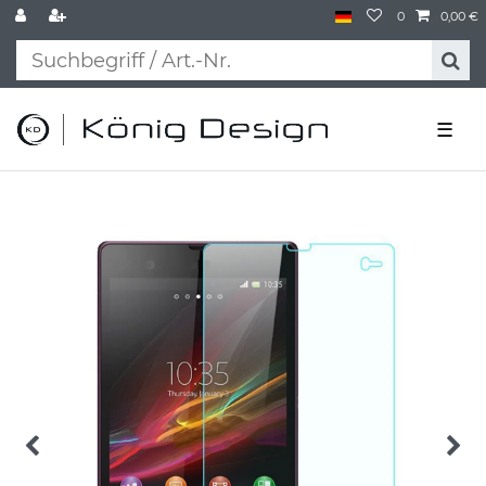
0
0,00 €
☰