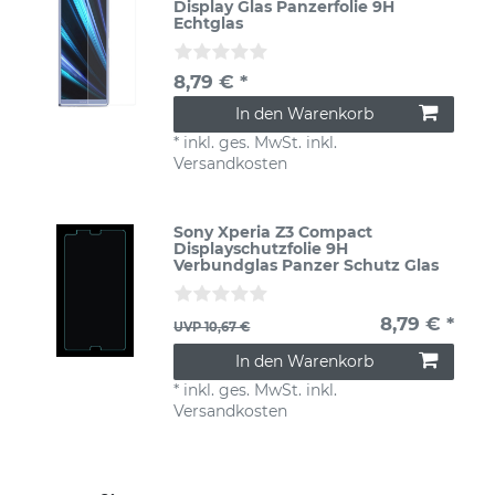
Display Glas Panzerfolie 9H
Echtglas
8,79 € *
In den Warenkorb
*
inkl. ges. MwSt.
inkl.
Versandkosten
Sony Xperia Z3 Compact
Displayschutzfolie 9H
Verbundglas Panzer Schutz Glas
8,79 € *
UVP 10,67 €
In den Warenkorb
*
inkl. ges. MwSt.
inkl.
Versandkosten