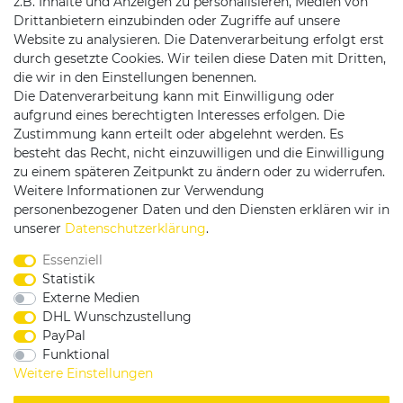
z.B. Inhalte und Anzeigen zu personalisieren, Medien von
Drittanbietern einzubinden oder Zugriffe auf unsere
Website zu analysieren. Die Datenverarbeitung erfolgt erst
durch gesetzte Cookies. Wir teilen diese Daten mit Dritten,
die wir in den Einstellungen benennen.
Die Datenverarbeitung kann mit Einwilligung oder
Versandpartner
aufgrund eines berechtigten Interesses erfolgen. Die
Zustimmung kann erteilt oder abgelehnt werden. Es
besteht das Recht, nicht einzuwilligen und die Einwilligung
zu einem späteren Zeitpunkt zu ändern oder zu widerrufen.
Weitere Informationen zur Verwendung
personenbezogener Daten und den Diensten erklären wir in
Service & Kontakt
unserer
Daten­schutz­erklärung
.
Essenziell
Rufen Sie uns an unter:
Statistik
0375 - 21459172
Externe Medien
DHL Wunschzustellung
PayPal
Funktional
|
|
|
Widerrufsrecht
Datenschutzerklärung
AGB
Weitere Einstellungen
Impressum