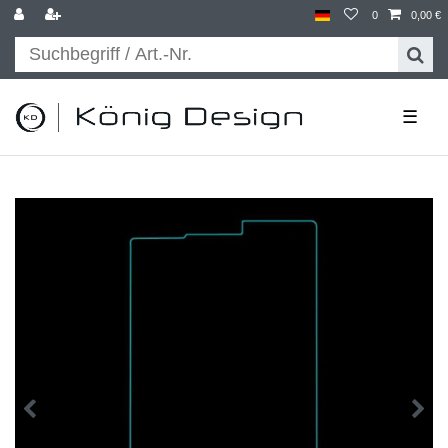
0
0,00 €
☰