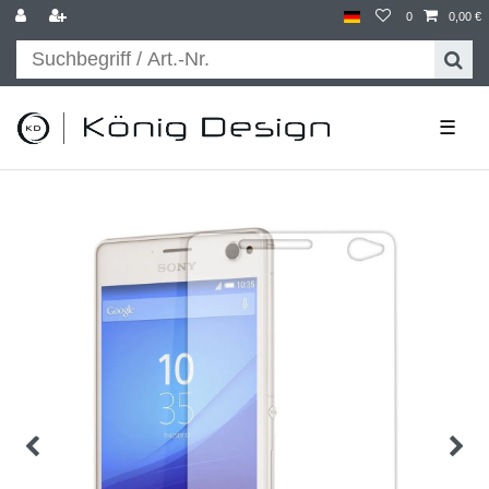
0
0,00 €
☰