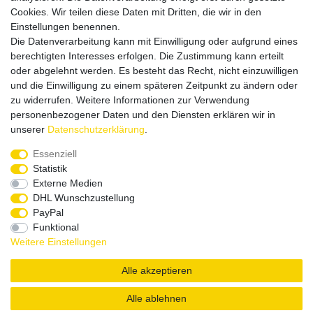
Cookies. Wir teilen diese Daten mit Dritten, die wir in den
Einstellungen benennen.
Versandpartner
Die Datenverarbeitung kann mit Einwilligung oder aufgrund eines
berechtigten Interesses erfolgen. Die Zustimmung kann erteilt
oder abgelehnt werden. Es besteht das Recht, nicht einzuwilligen
und die Einwilligung zu einem späteren Zeitpunkt zu ändern oder
zu widerrufen. Weitere Informationen zur Verwendung
personenbezogener Daten und den Diensten erklären wir in
Service & Kontakt
unserer
Daten­schutz­erklärung
.
Essenziell
Rufen Sie uns an unter:
Statistik
0375 - 21459172
Externe Medien
DHL Wunschzustellung
PayPal
Funktional
Widerrufsrecht
|
Datenschutzerklärung
|
AGB
|
Weitere Einstellungen
Impressum
Alle akzeptieren
Copyright by König Design
Alle ablehnen
DESIGNED BY
KS-COMMERCE