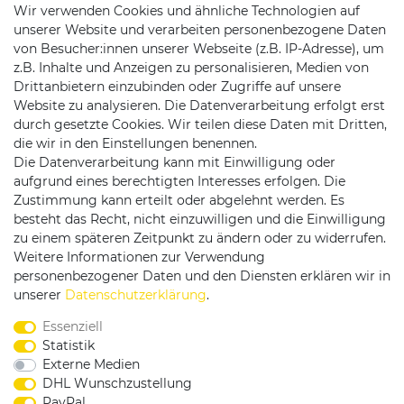
Wir verwenden Cookies und ähnliche Technologien auf
unserer Website und verarbeiten personenbezogene Daten
von Besucher:innen unserer Webseite (z.B. IP-Adresse), um
z.B. Inhalte und Anzeigen zu personalisieren, Medien von
Drittanbietern einzubinden oder Zugriffe auf unsere
Website zu analysieren. Die Datenverarbeitung erfolgt erst
durch gesetzte Cookies. Wir teilen diese Daten mit Dritten,
die wir in den Einstellungen benennen.
Die Datenverarbeitung kann mit Einwilligung oder
Versandpartner
aufgrund eines berechtigten Interesses erfolgen. Die
Zustimmung kann erteilt oder abgelehnt werden. Es
besteht das Recht, nicht einzuwilligen und die Einwilligung
zu einem späteren Zeitpunkt zu ändern oder zu widerrufen.
Weitere Informationen zur Verwendung
personenbezogener Daten und den Diensten erklären wir in
Service & Kontakt
unserer
Daten­schutz­erklärung
.
Essenziell
Rufen Sie uns an unter:
Statistik
0375 - 21459172
Externe Medien
DHL Wunschzustellung
PayPal