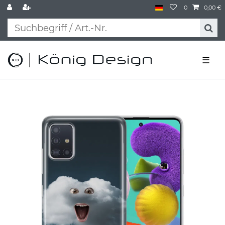
0
0,00 €
☰