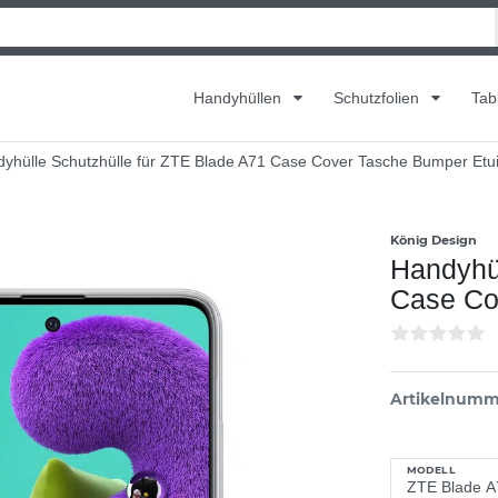
Handyhüllen
Schutzfolien
Tab
yhülle Schutzhülle für ZTE Blade A71 Case Cover Tasche Bumper Etu
König Design
Handyhül
Case Co
Artikelnumm
MODELL