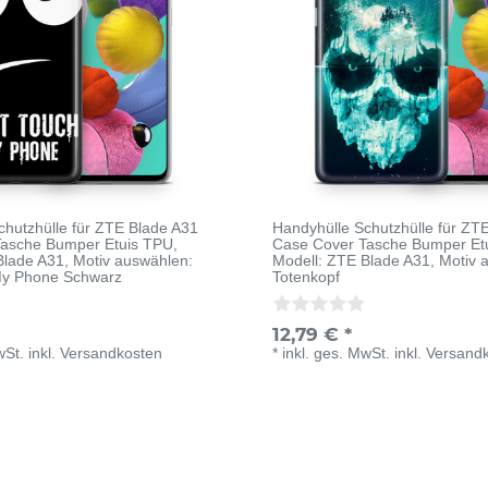
chutzhülle für ZTE Blade A31
Handyhülle Schutzhülle für ZT
Tasche Bumper Etuis TPU
,
Case Cover Tasche Bumper Et
Blade A31
, Motiv auswählen:
Modell: ZTE Blade A31
, Motiv 
My Phone Schwarz
Totenkopf
12,79 € *
wSt.
inkl.
Versandkosten
*
inkl. ges. MwSt.
inkl.
Versand