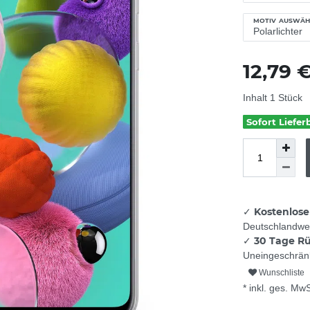
MOTIV AUSWÄH
12,79 
Inhalt
1
Stück
Sofort Liefer
Kostenlose
✓
Deutschlandwei
30 Tage R
✓
Uneingeschränk
Wunschliste
* inkl. ges. MwS