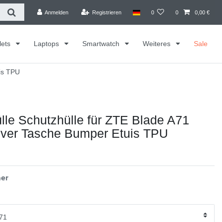
Anmelden
Registrieren
0
0
0,00 €
lets
Laptops
Smartwatch
Weiteres
Sale
is TPU
le Schutzhülle für ZTE Blade A71
ver Tasche Bumper Etuis TPU
er