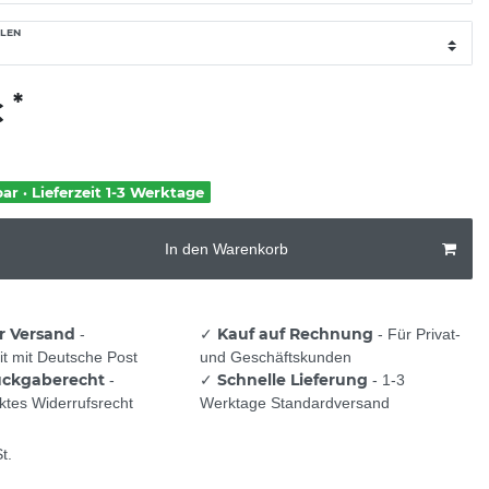
LEN
*
€
bar · Lieferzeit 1-3 Werktage
In den Warenkorb
r Versand
Kauf auf Rechnung
-
✓
- Für Privat-
t mit Deutsche Post
und Geschäftskunden
ückgaberecht
Schnelle Lieferung
-
✓
- 1-3
tes Widerrufsrecht
Werktage Standardversand
t.