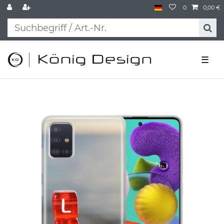
0
0,00 €
☰