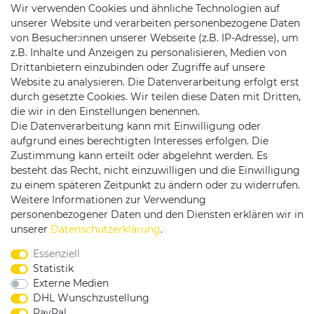
Wir verwenden Cookies und ähnliche Technologien auf
unserer Website und verarbeiten personenbezogene Daten
von Besucher:innen unserer Webseite (z.B. IP-Adresse), um
z.B. Inhalte und Anzeigen zu personalisieren, Medien von
Drittanbietern einzubinden oder Zugriffe auf unsere
Website zu analysieren. Die Datenverarbeitung erfolgt erst
durch gesetzte Cookies. Wir teilen diese Daten mit Dritten,
die wir in den Einstellungen benennen.
Die Datenverarbeitung kann mit Einwilligung oder
Versandpartner
aufgrund eines berechtigten Interesses erfolgen. Die
Zustimmung kann erteilt oder abgelehnt werden. Es
besteht das Recht, nicht einzuwilligen und die Einwilligung
zu einem späteren Zeitpunkt zu ändern oder zu widerrufen.
Weitere Informationen zur Verwendung
personenbezogener Daten und den Diensten erklären wir in
Service & Kontakt
unserer
Daten­schutz­erklärung
.
Essenziell
Rufen Sie uns an unter:
Statistik
0375 - 21459172
Externe Medien
DHL Wunschzustellung
PayPal