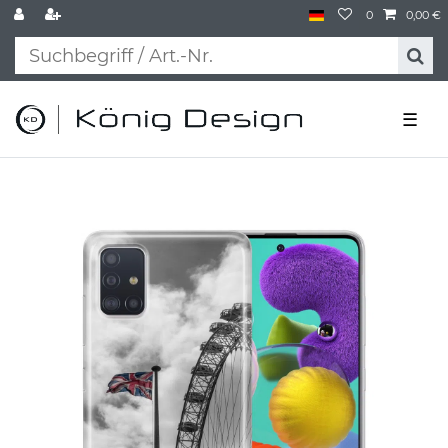
0
0,00 €
☰