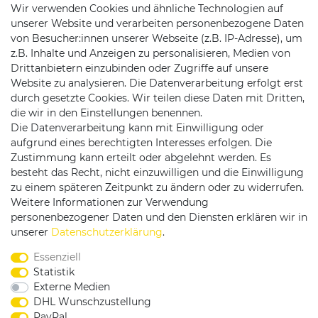
Wir verwenden Cookies und ähnliche Technologien auf
unserer Website und verarbeiten personenbezogene Daten
von Besucher:innen unserer Webseite (z.B. IP-Adresse), um
z.B. Inhalte und Anzeigen zu personalisieren, Medien von
Drittanbietern einzubinden oder Zugriffe auf unsere
Website zu analysieren. Die Datenverarbeitung erfolgt erst
durch gesetzte Cookies. Wir teilen diese Daten mit Dritten,
die wir in den Einstellungen benennen.
Die Datenverarbeitung kann mit Einwilligung oder
Versandpartner
aufgrund eines berechtigten Interesses erfolgen. Die
Zustimmung kann erteilt oder abgelehnt werden. Es
besteht das Recht, nicht einzuwilligen und die Einwilligung
zu einem späteren Zeitpunkt zu ändern oder zu widerrufen.
Weitere Informationen zur Verwendung
personenbezogener Daten und den Diensten erklären wir in
Service & Kontakt
unserer
Daten­schutz­erklärung
.
Essenziell
Rufen Sie uns an unter:
Statistik
0375 - 21459172
Externe Medien
DHL Wunschzustellung
PayPal