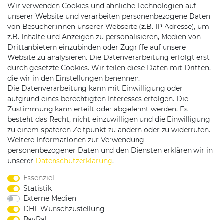
Wir verwenden Cookies und ähnliche Technologien auf
unserer Website und verarbeiten personenbezogene Daten
von Besucher:innen unserer Webseite (z.B. IP-Adresse), um
z.B. Inhalte und Anzeigen zu personalisieren, Medien von
Drittanbietern einzubinden oder Zugriffe auf unsere
Website zu analysieren. Die Datenverarbeitung erfolgt erst
durch gesetzte Cookies. Wir teilen diese Daten mit Dritten,
die wir in den Einstellungen benennen.
Die Datenverarbeitung kann mit Einwilligung oder
Versandpartner
aufgrund eines berechtigten Interesses erfolgen. Die
Zustimmung kann erteilt oder abgelehnt werden. Es
besteht das Recht, nicht einzuwilligen und die Einwilligung
zu einem späteren Zeitpunkt zu ändern oder zu widerrufen.
Weitere Informationen zur Verwendung
personenbezogener Daten und den Diensten erklären wir in
Service & Kontakt
unserer
Daten­schutz­erklärung
.
Essenziell
Rufen Sie uns an unter:
Statistik
0375 - 21459172
Externe Medien
DHL Wunschzustellung
PayPal