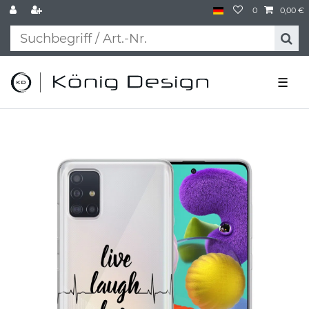
0
0,00 €
☰