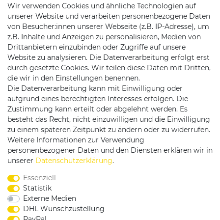
Wir verwenden Cookies und ähnliche Technologien auf
unserer Website und verarbeiten personenbezogene Daten
von Besucher:innen unserer Webseite (z.B. IP-Adresse), um
z.B. Inhalte und Anzeigen zu personalisieren, Medien von
Drittanbietern einzubinden oder Zugriffe auf unsere
Website zu analysieren. Die Datenverarbeitung erfolgt erst
durch gesetzte Cookies. Wir teilen diese Daten mit Dritten,
die wir in den Einstellungen benennen.
Die Datenverarbeitung kann mit Einwilligung oder
Versandpartner
aufgrund eines berechtigten Interesses erfolgen. Die
Zustimmung kann erteilt oder abgelehnt werden. Es
besteht das Recht, nicht einzuwilligen und die Einwilligung
zu einem späteren Zeitpunkt zu ändern oder zu widerrufen.
Weitere Informationen zur Verwendung
personenbezogener Daten und den Diensten erklären wir in
Service & Kontakt
unserer
Daten­schutz­erklärung
.
Essenziell
Rufen Sie uns an unter:
Statistik
0375 - 21459172
Externe Medien
DHL Wunschzustellung
PayPal