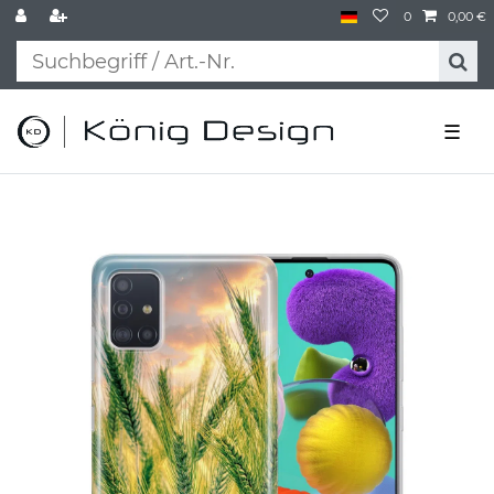
0
0,00 €
☰