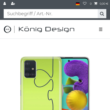
0
0,00 €
☰