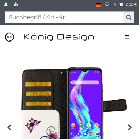
0
0,00 €
☰