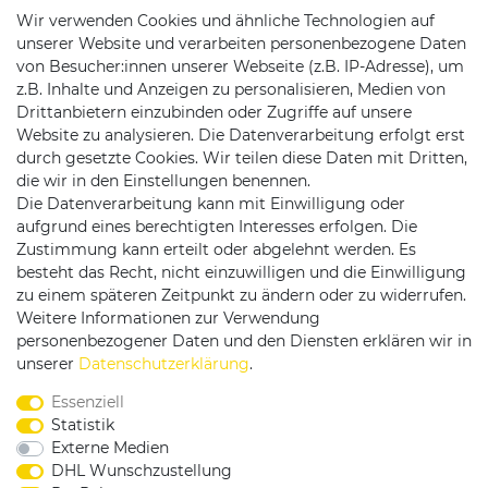
Wir verwenden Cookies und ähnliche Technologien auf
unserer Website und verarbeiten personenbezogene Daten
von Besucher:innen unserer Webseite (z.B. IP-Adresse), um
z.B. Inhalte und Anzeigen zu personalisieren, Medien von
Drittanbietern einzubinden oder Zugriffe auf unsere
Website zu analysieren. Die Datenverarbeitung erfolgt erst
durch gesetzte Cookies. Wir teilen diese Daten mit Dritten,
die wir in den Einstellungen benennen.
Die Datenverarbeitung kann mit Einwilligung oder
Versandpartner
aufgrund eines berechtigten Interesses erfolgen. Die
Zustimmung kann erteilt oder abgelehnt werden. Es
besteht das Recht, nicht einzuwilligen und die Einwilligung
zu einem späteren Zeitpunkt zu ändern oder zu widerrufen.
Weitere Informationen zur Verwendung
personenbezogener Daten und den Diensten erklären wir in
Service & Kontakt
unserer
Daten­schutz­erklärung
.
Essenziell
Rufen Sie uns an unter:
Statistik
0375 - 21459172
Externe Medien
DHL Wunschzustellung