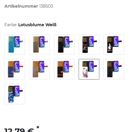
Artikelnummer
138503
Farbe:
Lotusblume Weiß
*
12,79 €