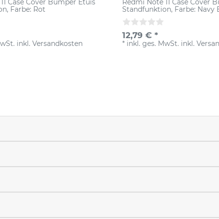
11 Case Cover Bumper Etuis
Redmi Note 11 Case Cover B
on
, Farbe: Rot
Standfunktion
, Farbe: Navy 
12,79 € *
MwSt.
inkl.
Versandkosten
*
inkl. ges. MwSt.
inkl.
Versa