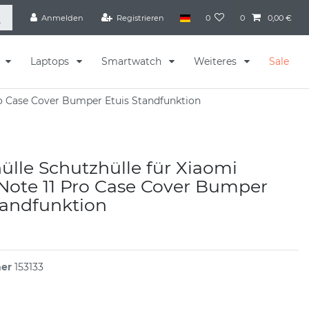
Anmelden
Registrieren
0
0
0,00 €
s
Laptops
Smartwatch
Weiteres
Sale
ro Case Cover Bumper Etuis Standfunktion
lle Schutzhülle für Xiaomi
ote 11 Pro Case Cover Bumper
tandfunktion
mer
153133