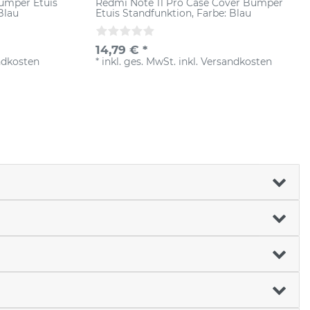
umper Etuis
Redmi Note 11 Pro Case Cover Bumper
Blau
Etuis Standfunktion
, Farbe: Blau
14,79 € *
ndkosten
*
inkl. ges. MwSt.
inkl.
Versandkosten