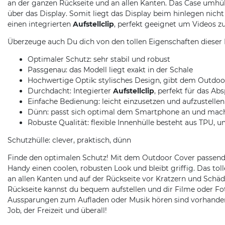
an der ganzen Rückseite und an allen Kanten. Das Case umhü
über das Display. Somit liegt das Display beim hinlegen nicht 
einen integrierten
Aufstellclip
, perfekt geeignet um Videos z
Überzeuge auch Du dich von den tollen Eigenschaften dieser 
Optimaler Schutz: sehr stabil und robust
Passgenau: das Modell liegt exakt in der Schale
Hochwertige Optik: stylisches Design, gibt dem Outdoo
Durchdacht: Integierter
Aufstellclip
, perfekt für das Ab
Einfache Bedienung: leicht einzusetzen und aufzustellen
Dünn: passt sich optimal dem Smartphone an und macht 
Robuste Qualität: flexible Innenhülle besteht aus TPU, 
Schutzhülle: clever, praktisch, dünn
Finde den optimalen Schutz! Mit dem Outdoor Cover passen
Handy einen coolen, robusten Look und bleibt griffig. Das t
an allen Kanten und auf der Rückseite vor Kratzern und Schä
Rückseite kannst du bequem aufstellen und dir Filme oder F
Aussparungen zum Aufladen oder Musik hören sind vorhanden 
Job, der Freizeit und überall!