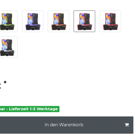
*
€
bar · Lieferzeit 1-3 Werktage
In den Warenkorb