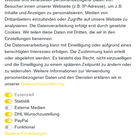
Besucher:innen unserer Webseite (z.B. IP-Adresse), um z.B.
Inhalte und Anzeigen zu personalisieren, Medien von
Drittanbietern einzubinden oder Zugriffe auf unsere Website zu
analysieren. Die Datenverarbeitung erfolgt erst durch gesetzte
Cookies. Wir teilen diese Daten mit Dritten, die wir in den
Einstellungen benennen.
Die Datenverarbeitung kann mit Einwilligung oder aufgrund eines
Versandpartner
berechtigten Interesses erfolgen. Die Zustimmung kann erteilt
oder abgelehnt werden. Es besteht das Recht, nicht einzuwilligen
und die Einwilligung zu einem späteren Zeitpunkt zu ändern oder
zu widerrufen. Weitere Informationen zur Verwendung
personenbezogener Daten und den Diensten erklären wir in
unserer
Daten­schutz­erklärung
.
Service & Kontakt
Essenziell
Statistik
Externe Medien
Rufen Sie uns an unter:
DHL Wunschzustellung
0375 - 21459172
PayPal
Funktional
Weitere Einstellungen