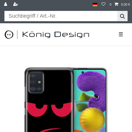
0
0,00 €
☰