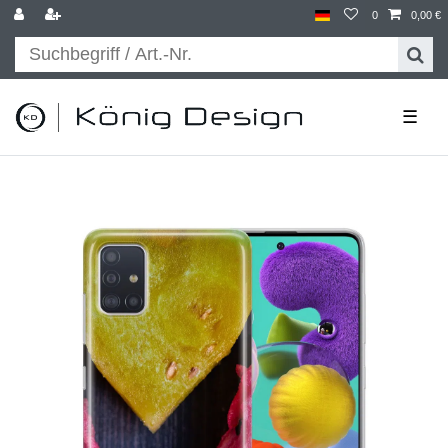
0
0,00 €
☰