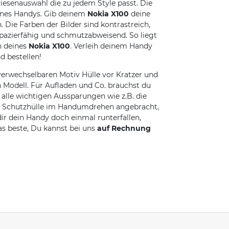
Riesenauswahl die zu jedem Style passt. Die
eines Handys. Gib deinem
Nokia X100
deine
Die Farben der Bilder sind kontrastreich,
apazierfähig und schmutzabweisend. So liegt
n deines
Nokia X100
. Verleih deinem Handy
d bestellen!
erwechselbaren Motiv Hülle vor Kratzer und
 Modell. Für Aufladen und Co. brauchst du
lle wichtigen Aussparungen wie z.B. die
die Schutzhülle im Handumdrehen angebracht,
dir dein Handy doch einmal runterfallen,
as beste, Du kannst bei uns
auf Rechnung