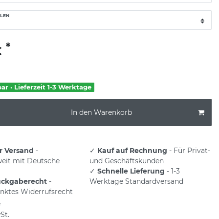
LEN
*
€
bar · Lieferzeit 1-3 Werktage
In den Warenkorb
r Versand
-
✓
Kauf auf Rechnung
- Für Privat-
eit mit Deutsche
und Geschäftskunden
✓
Schnelle Lieferung
- 1-3
ückgaberecht
-
Werktage Standardversand
nktes Widerrufsrecht
e
St.