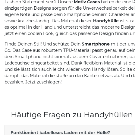
Fashion Statement sein? Unsere
Motiv Cases
bieten dir eine 
einzigartigen Designs sorgen für die Unverwechselbarkeit d
eigene Note und passe dein Smartphone deinem Charakter an. 
sowie kratzbeständig. Das Material dieser
Handyhülle
ist str
es optimal in der Hand und unterstreicht das moderne Desig
jetzt einen coolen Look, gleich das passende Design finden un
Finde Deinen Stil! Und schütze Dein
Smartphone
mit der unv
Co. Das Case aus robustem TPU-Material passt genau auf dein
dein Smartphone nicht einmal aus dem Cover entnehmen, da a
Ladebuchse eingearbeitet sind. Dank flexiblem Material ist 
und sie lässt sich auch leicht wieder vom Handy lösen. Sollte 
dämpft das Material die stöße an den Kanten etwas ab. Und d
bezahlen. Jetzt zuschlagen!
Häufige Fragen zu Handyhüllen
Funktioniert kabelloses Laden mit der Hülle?