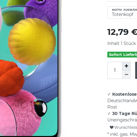
MOTIV AUSWÄH
12,79 
Inhalt
1
Stück
Sofort Liefer
✓
Kostenlose
Deutschlandw
Post
✓
30 Tage R
Uneingeschrä
Wunschlist
* inkl. ges. Mw