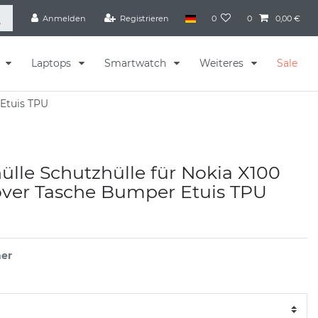
Anmelden
Registrieren
0
0
0,00 €
s
Laptops
Smartwatch
Weiteres
Sale
 Etuis TPU
lle Schutzhülle für Nokia X100
over Tasche Bumper Etuis TPU
er