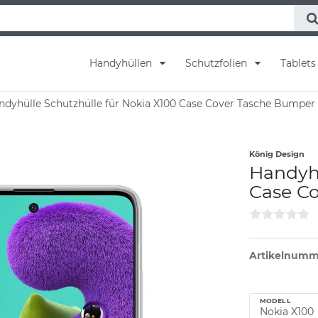
Handyhüllen
Schutzfolien
Tablet
dyhülle Schutzhülle für Nokia X100 Case Cover Tasche Bumper
König Design
Handyhü
Case C
Artikelnumm
MODELL