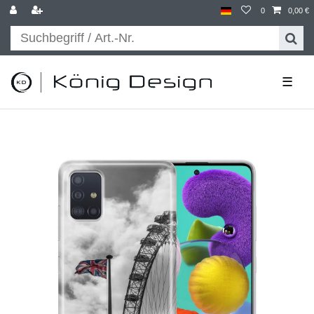
0
0,00 €
☰