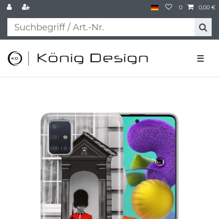
0
0,00 €
☰