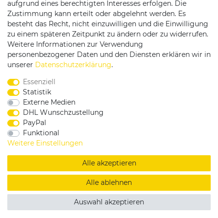
aufgrund eines berechtigten Interesses erfolgen. Die
Versandpartner
Zustimmung kann erteilt oder abgelehnt werden. Es
besteht das Recht, nicht einzuwilligen und die Einwilligung
zu einem späteren Zeitpunkt zu ändern oder zu widerrufen.
Weitere Informationen zur Verwendung
personenbezogener Daten und den Diensten erklären wir in
unserer
Daten­schutz­erklärung
.
Service & Kontakt
Essenziell
Statistik
Externe Medien
Rufen Sie uns an unter:
DHL Wunschzustellung
0375 - 21459172
PayPal
Funktional
Weitere Einstellungen
|
|
|
Widerrufsrecht
Datenschutzerklärung
AGB
Impressum
Alle akzeptieren
Copyright by König Design
Alle ablehnen
DESIGNED BY
KS-COMMERCE
Auswahl akzeptieren