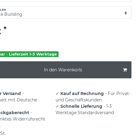
LEN
*
€
bar · Lieferzeit 1-3 Werktage
In den Warenkorb
r Versand
-
✓
Kauf auf Rechnung
- Für Privat-
eit mit Deutsche
und Geschäftskunden
✓
Schnelle Lieferung
- 1-3
ückgaberecht
-
Werktage Standardversand
nktes Widerrufsrecht
e
St.