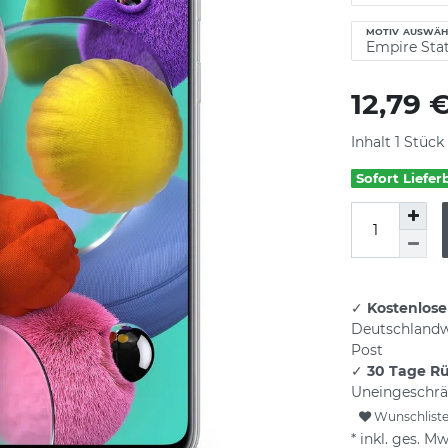
MOTIV AUSWÄH
12,79 
Inhalt
1
Stück
Sofort Liefer
✓
Kostenlose
Deutschlandw
Post
✓
30 Tage R
Uneingeschrä
Wunschlist
* inkl. ges. Mw