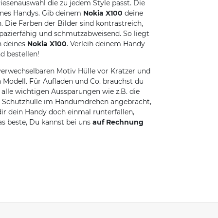
Riesenauswahl die zu jedem Style passt. Die
eines Handys. Gib deinem
Nokia X100
deine
Die Farben der Bilder sind kontrastreich,
apazierfähig und schmutzabweisend. So liegt
n deines
Nokia X100
. Verleih deinem Handy
d bestellen!
erwechselbaren Motiv Hülle vor Kratzer und
 Modell. Für Aufladen und Co. brauchst du
lle wichtigen Aussparungen wie z.B. die
die Schutzhülle im Handumdrehen angebracht,
dir dein Handy doch einmal runterfallen,
as beste, Du kannst bei uns
auf Rechnung