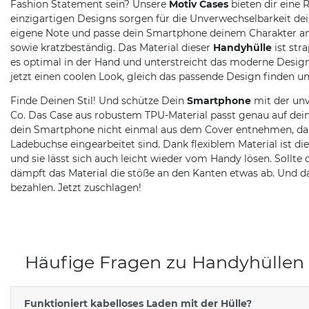
Fashion Statement sein? Unsere
Motiv Cases
bieten dir eine 
einzigartigen Designs sorgen für die Unverwechselbarkeit d
eigene Note und passe dein Smartphone deinem Charakter an. 
sowie kratzbeständig. Das Material dieser
Handyhülle
ist str
es optimal in der Hand und unterstreicht das moderne Desig
jetzt einen coolen Look, gleich das passende Design finden un
Finde Deinen Stil! Und schütze Dein
Smartphone
mit der unv
Co. Das Case aus robustem TPU-Material passt genau auf dein
dein Smartphone nicht einmal aus dem Cover entnehmen, da a
Ladebuchse eingearbeitet sind. Dank flexiblem Material ist 
und sie lässt sich auch leicht wieder vom Handy lösen. Sollte 
dämpft das Material die stöße an den Kanten etwas ab. Und d
bezahlen. Jetzt zuschlagen!
Häufige Fragen zu Handyhüllen
Funktioniert kabelloses Laden mit der Hülle?