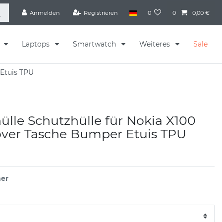
Anmelden
Registrieren
0
0
0,00 €
s
Laptops
Smartwatch
Weiteres
Sale
 Etuis TPU
lle Schutzhülle für Nokia X100
over Tasche Bumper Etuis TPU
er