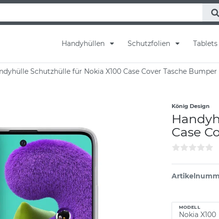
Handyhüllen
Schutzfolien
Tablet
dyhülle Schutzhülle für Nokia X100 Case Cover Tasche Bumper
König Design
Handyhü
Case C
Artikelnumm
MODELL