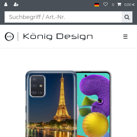
0
0,00 €
☰