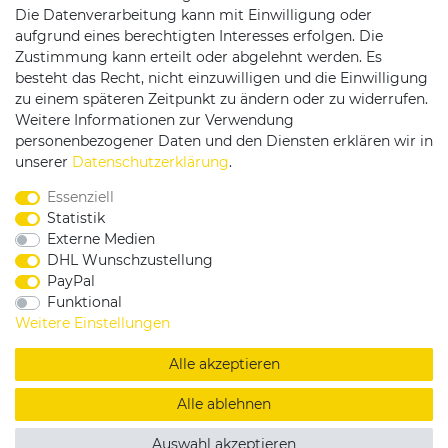
Die Datenverarbeitung kann mit Einwilligung oder
Versandpartner
aufgrund eines berechtigten Interesses erfolgen. Die
Zustimmung kann erteilt oder abgelehnt werden. Es
besteht das Recht, nicht einzuwilligen und die Einwilligung
zu einem späteren Zeitpunkt zu ändern oder zu widerrufen.
Weitere Informationen zur Verwendung
personenbezogener Daten und den Diensten erklären wir in
Service & Kontakt
unserer
Daten­schutz­erklärung
.
Essenziell
Rufen Sie uns an unter:
Statistik
0375 - 21459172
Externe Medien
DHL Wunschzustellung
PayPal
Funktional
|
|
|
Widerrufsrecht
Datenschutzerklärung
AGB
Weitere Einstellungen
Impressum
Alle akzeptieren
Copyright by König Design
Alle ablehnen
DESIGNED BY
KS-COMMERCE
Auswahl akzeptieren