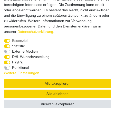
Versandpartner
berechtigten Interesses erfolgen. Die Zustimmung kann erteilt
oder abgelehnt werden. Es besteht das Recht, nicht einzuwilligen
und die Einwilligung zu einem späteren Zeitpunkt zu ändern oder
zu widerrufen. Weitere Informationen zur Verwendung
personenbezogener Daten und den Diensten erklären wir in
unserer
Daten­schutz­erklärung
.
Service & Kontakt
Essenziell
Statistik
Externe Medien
Rufen Sie uns an unter:
DHL Wunschzustellung
0375 - 21459172
PayPal
Funktional
Weitere Einstellungen
|
|
|
Widerrufsrecht
Datenschutzerklärung
AGB
Impressum
Alle akzeptieren
Copyright by König Design
Alle ablehnen
DESIGNED BY
KS-COMMERCE
Auswahl akzeptieren