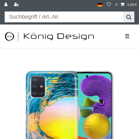
0
0,00 €
☰