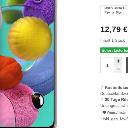
MOTIV AUSWÄH
12,79 
Inhalt
1
Stück
Sofort Lieferba
✓
Kostenlose
Deutschlandwei
✓
30 Tage Rü
Uneingeschränk
Wunschliste
* inkl. ges. MwS