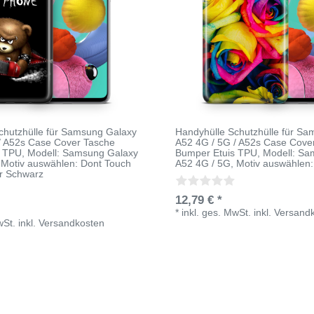
chutzhülle für Samsung Galaxy
Handyhülle Schutzhülle für S
/ A52s Case Cover Tasche
A52 4G / 5G / A52s Case Cove
s TPU
, Modell: Samsung Galaxy
Bumper Etuis TPU
, Modell: S
 Motiv auswählen: Dont Touch
A52 4G / 5G
, Motiv auswählen
r Schwarz
12,79 € *
*
inkl. ges. MwSt.
inkl.
Versand
wSt.
inkl.
Versandkosten