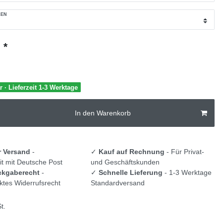
LEN
*
€
r · Lieferzeit 1-3 Werktage
In den Warenkorb
r Versand
-
✓
Kauf auf Rechnung
- Für Privat-
t mit Deutsche Post
und Geschäftskunden
ckgaberecht
-
✓
Schnelle Lieferung
- 1-3 Werktage
tes Widerrufsrecht
Standardversand
t.