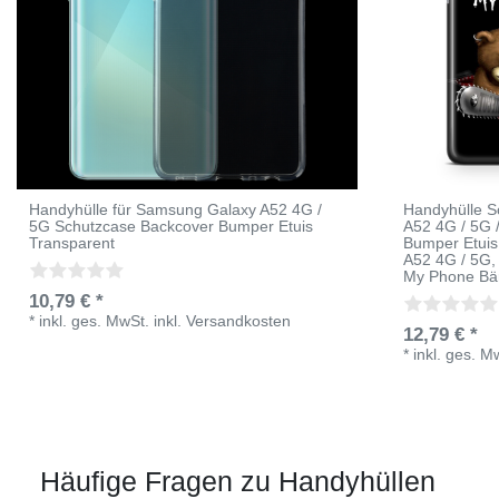
Handyhülle für Samsung Galaxy A52 4G /
Handyhülle S
5G Schutzcase Backcover Bumper Etuis
A52 4G / 5G 
Transparent
Bumper Etui
A52 4G / 5G
,
My Phone Bä
10,79 € *
*
inkl. ges. MwSt.
inkl.
Versandkosten
12,79 € *
*
inkl. ges. M
Häufige Fragen zu Handyhüllen