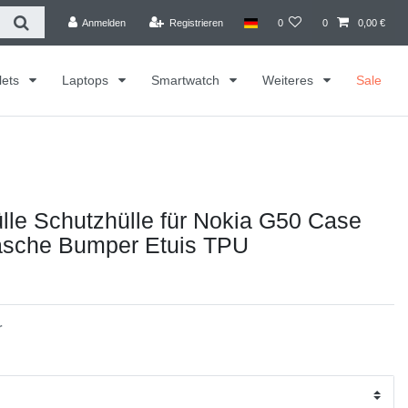
Anmelden
Registrieren
0
0
0,00 €
lets
Laptops
Smartwatch
Weiteres
Sale
le Schutzhülle für Nokia G50 Case
asche Bumper Etuis TPU
r