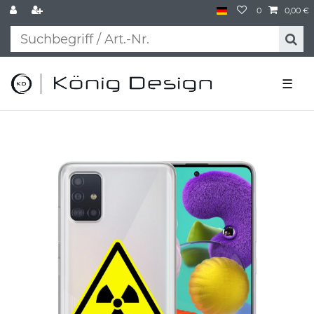
0
0,00 €
☰