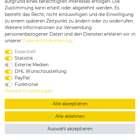
aufgrund eines berechtigten Interesses erfolgen. Die
Zustimmung kann erteilt oder abgelehnt werden. Es
besteht das Recht, nicht einzuwilligen und die Einwilligung
zu einem späteren Zeitpunkt zu ändern oder zu widerrufen.
Weitere Informationen zur Verwendung
personenbezogener Daten und den Diensten erklären wir in
Service & Kontakt
unserer
Daten­schutz­erklärung
.
Essenziell
Rufen Sie uns an unter:
Statistik
0375 - 21459172
Externe Medien
DHL Wunschzustellung
PayPal
Funktional
|
|
|
Widerrufsrecht
Datenschutzerklärung
AGB
Weitere Einstellungen
Impressum
Alle akzeptieren
Copyright by König Design
Alle ablehnen
DESIGNED BY
KS-COMMERCE
Auswahl akzeptieren