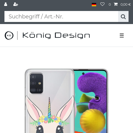
0
0,00 €
☰