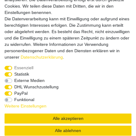
Cookies. Wir teilen diese Daten mit Dritten, die wir in den
Einstellungen benennen.
Versandpartner
Die Datenverarbeitung kann mit Einwilligung oder aufgrund eines
berechtigten Interesses erfolgen. Die Zustimmung kann erteilt
oder abgelehnt werden. Es besteht das Recht, nicht einzuwilligen
und die Einwilligung zu einem späteren Zeitpunkt zu ändern oder
zu widerrufen. Weitere Informationen zur Verwendung
personenbezogener Daten und den Diensten erklären wir in
Service & Kontakt
unserer
Daten­schutz­erklärung
.
Essenziell
Rufen Sie uns an unter:
Statistik
0375 - 21459172
Externe Medien
DHL Wunschzustellung
PayPal
Funktional
Widerrufsrecht
|
Datenschutzerklärung
|
AGB
|
Weitere Einstellungen
Impressum
Alle akzeptieren
Copyright by König Design
Alle ablehnen
DESIGNED BY
KS-COMMERCE