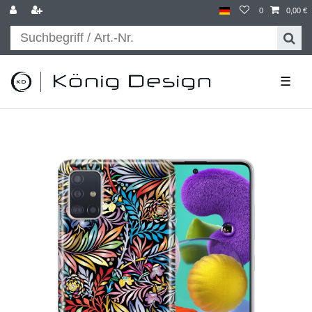
0
0,00 €
☰