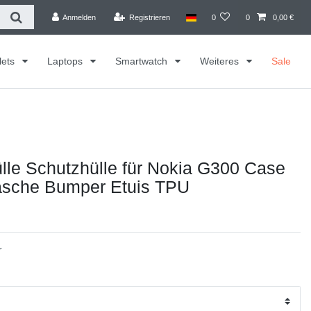
Anmelden
Registrieren
0
0
0,00 €
lets
Laptops
Smartwatch
Weiteres
Sale
le Schutzhülle für Nokia G300 Case
asche Bumper Etuis TPU
r