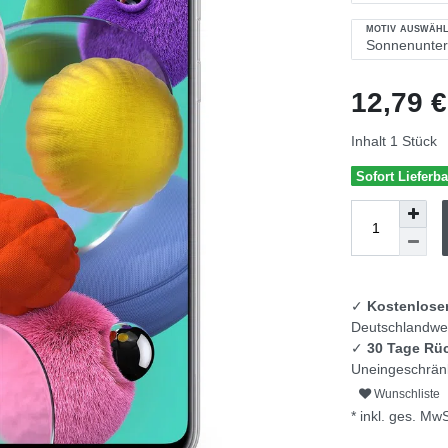
MOTIV AUSWÄH
12,79 
Inhalt
1
Stück
Sofort Lieferba
✓
Kostenlose
Deutschlandwei
✓
30 Tage Rü
Uneingeschränk
Wunschliste
* inkl. ges. MwS