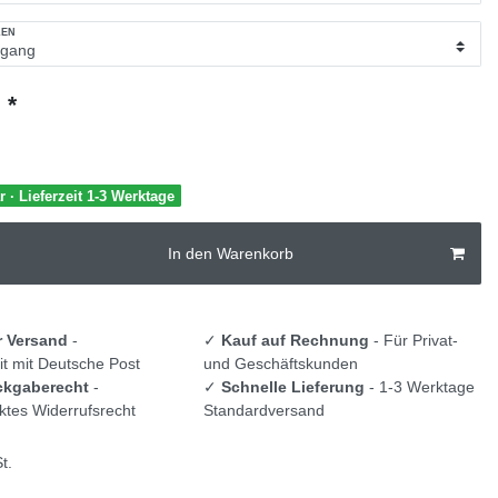
LEN
*
€
r · Lieferzeit 1-3 Werktage
In den Warenkorb
r Versand
-
✓
Kauf auf Rechnung
- Für Privat-
t mit Deutsche Post
und Geschäftskunden
ckgaberecht
-
✓
Schnelle Lieferung
- 1-3 Werktage
tes Widerrufsrecht
Standardversand
t.