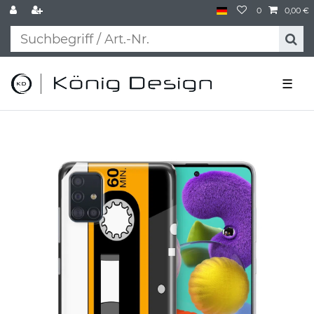
0
0,00 €
☰