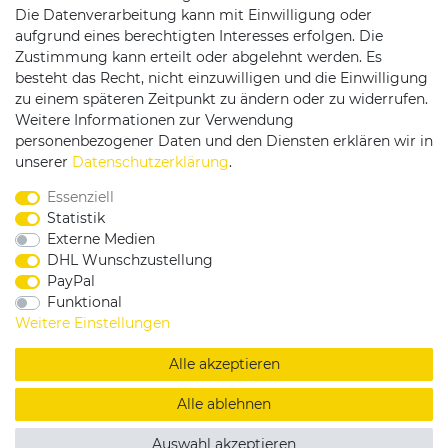
Die Datenverarbeitung kann mit Einwilligung oder
Versandpartner
aufgrund eines berechtigten Interesses erfolgen. Die
Zustimmung kann erteilt oder abgelehnt werden. Es
besteht das Recht, nicht einzuwilligen und die Einwilligung
zu einem späteren Zeitpunkt zu ändern oder zu widerrufen.
Weitere Informationen zur Verwendung
personenbezogener Daten und den Diensten erklären wir in
Service & Kontakt
unserer
Daten­schutz­erklärung
.
Essenziell
Rufen Sie uns an unter:
Statistik
0375 - 21459172
Externe Medien
DHL Wunschzustellung
PayPal
Funktional
|
|
|
Widerrufsrecht
Datenschutzerklärung
AGB
Weitere Einstellungen
Impressum
Alle akzeptieren
Copyright by König Design
Alle ablehnen
DESIGNED BY
KS-COMMERCE
Auswahl akzeptieren