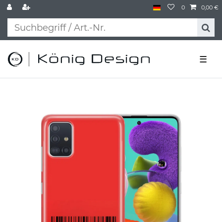
0
0,00 €
☰