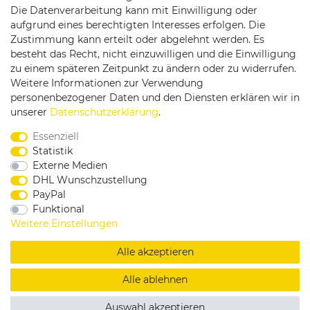
Die Datenverarbeitung kann mit Einwilligung oder
Versandpartner
aufgrund eines berechtigten Interesses erfolgen. Die
Zustimmung kann erteilt oder abgelehnt werden. Es
besteht das Recht, nicht einzuwilligen und die Einwilligung
zu einem späteren Zeitpunkt zu ändern oder zu widerrufen.
Weitere Informationen zur Verwendung
personenbezogener Daten und den Diensten erklären wir in
Service & Kontakt
unserer
Daten­schutz­erklärung
.
Essenziell
Rufen Sie uns an unter:
Statistik
0375 - 21459172
Externe Medien
DHL Wunschzustellung
PayPal
Funktional
|
|
|
Widerrufsrecht
Datenschutzerklärung
AGB
Weitere Einstellungen
Impressum
Alle akzeptieren
Copyright by König Design
Alle ablehnen
DESIGNED BY
KS-COMMERCE
Auswahl akzeptieren