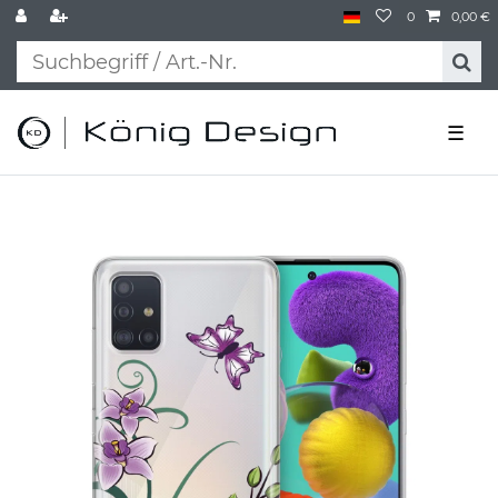
0
0,00 €
☰