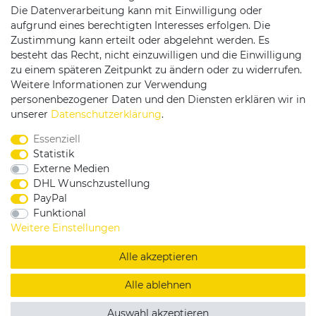
Die Datenverarbeitung kann mit Einwilligung oder
Versandpartner
aufgrund eines berechtigten Interesses erfolgen. Die
Zustimmung kann erteilt oder abgelehnt werden. Es
besteht das Recht, nicht einzuwilligen und die Einwilligung
zu einem späteren Zeitpunkt zu ändern oder zu widerrufen.
Weitere Informationen zur Verwendung
personenbezogener Daten und den Diensten erklären wir in
Service & Kontakt
unserer
Daten­schutz­erklärung
.
Essenziell
Rufen Sie uns an unter:
Statistik
0375 - 21459172
Externe Medien
DHL Wunschzustellung
PayPal
Funktional
|
|
|
Widerrufsrecht
Datenschutzerklärung
AGB
Weitere Einstellungen
Impressum
Alle akzeptieren
Copyright by König Design
Alle ablehnen
DESIGNED BY
KS-COMMERCE
Auswahl akzeptieren