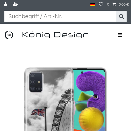
0
0,00 €
☰