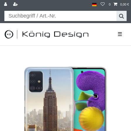
0
0,00 €
☰