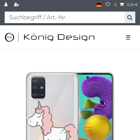
0
0,00 €
☰