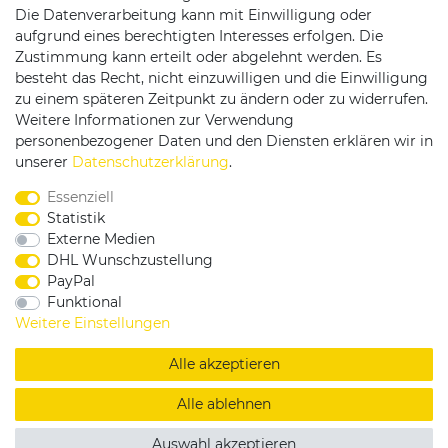
Die Datenverarbeitung kann mit Einwilligung oder
Versandpartner
aufgrund eines berechtigten Interesses erfolgen. Die
Zustimmung kann erteilt oder abgelehnt werden. Es
besteht das Recht, nicht einzuwilligen und die Einwilligung
zu einem späteren Zeitpunkt zu ändern oder zu widerrufen.
Weitere Informationen zur Verwendung
personenbezogener Daten und den Diensten erklären wir in
Service & Kontakt
unserer
Daten­schutz­erklärung
.
Essenziell
Rufen Sie uns an unter:
Statistik
0375 - 21459172
Externe Medien
DHL Wunschzustellung
PayPal
Funktional
|
|
|
Widerrufsrecht
Datenschutzerklärung
AGB
Weitere Einstellungen
Impressum
Alle akzeptieren
Copyright by König Design
Alle ablehnen
DESIGNED BY
KS-COMMERCE
Auswahl akzeptieren