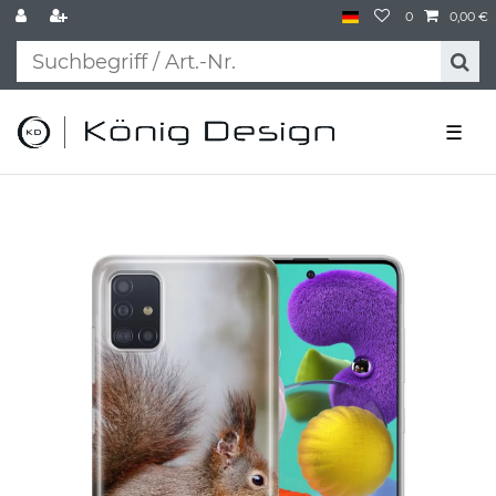
0
0,00 €
☰