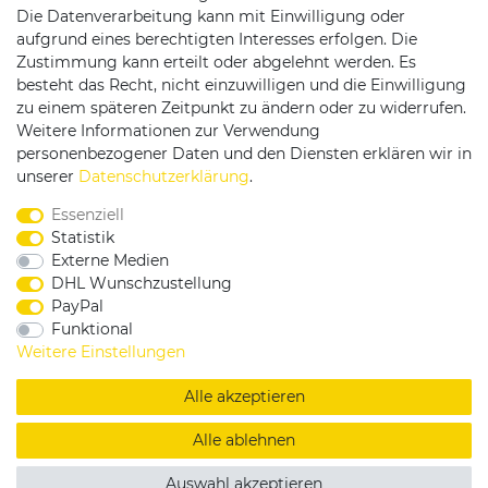
Die Datenverarbeitung kann mit Einwilligung oder
Versandpartner
aufgrund eines berechtigten Interesses erfolgen. Die
Zustimmung kann erteilt oder abgelehnt werden. Es
besteht das Recht, nicht einzuwilligen und die Einwilligung
zu einem späteren Zeitpunkt zu ändern oder zu widerrufen.
Weitere Informationen zur Verwendung
personenbezogener Daten und den Diensten erklären wir in
Service & Kontakt
unserer
Daten­schutz­erklärung
.
Essenziell
Rufen Sie uns an unter:
Statistik
0375 - 21459172
Externe Medien
DHL Wunschzustellung
PayPal
Funktional
|
|
|
Widerrufsrecht
Datenschutzerklärung
AGB
Weitere Einstellungen
Impressum
Alle akzeptieren
Copyright by König Design
Alle ablehnen
DESIGNED BY
KS-COMMERCE
Auswahl akzeptieren