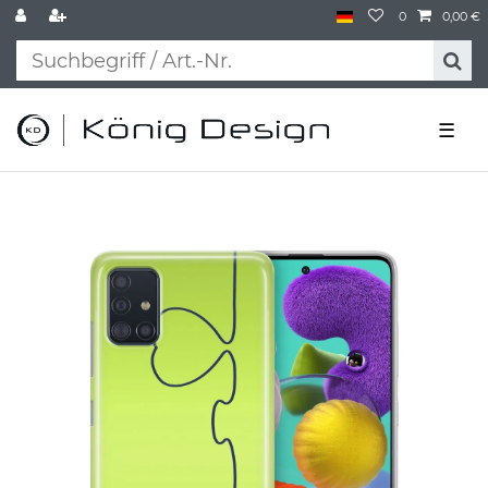
0
0,00 €
☰