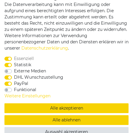
Die Datenverarbeitung kann mit Einwilligung oder
Versandpartner
aufgrund eines berechtigten Interesses erfolgen. Die
Zustimmung kann erteilt oder abgelehnt werden. Es
besteht das Recht, nicht einzuwilligen und die Einwilligung
zu einem späteren Zeitpunkt zu ändern oder zu widerrufen.
Weitere Informationen zur Verwendung
personenbezogener Daten und den Diensten erklären wir in
Service & Kontakt
unserer
Daten­schutz­erklärung
.
Essenziell
Rufen Sie uns an unter:
Statistik
0375 - 21459172
Externe Medien
DHL Wunschzustellung
PayPal
Funktional
|
|
|
Widerrufsrecht
Datenschutzerklärung
AGB
Weitere Einstellungen
Impressum
Alle akzeptieren
Copyright by König Design
Alle ablehnen
DESIGNED BY
KS-COMMERCE
Auswahl akzeptieren