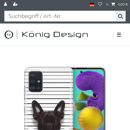
0
0,00 €
☰